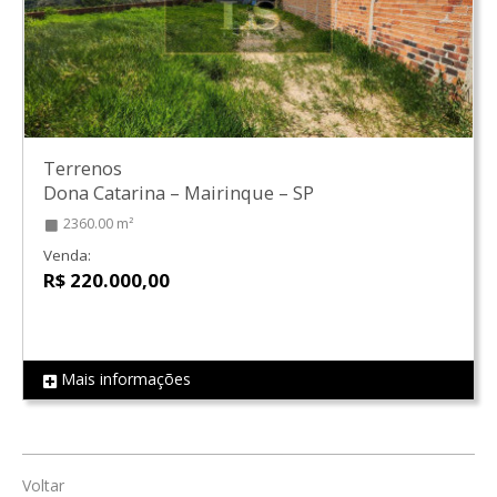
Terrenos
Dona Catarina
–
Mairinque
–
SP
2360.00 m²
Venda:
R$ 220.000,00
Mais informações
REF LS0297
Voltar