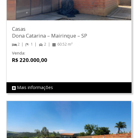
Casas
Dona Catarina
–
Mairinque
–
SP
2
1
2
60.52 m²
Venda:
R$ 220.000,00
Mais informações
REF LS0095