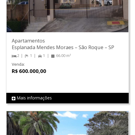
Apartamentos
Esplanada Mendes Moraes
–
São Roque
–
SP
2
1
1
66.00 m²
Venda:
R$ 600.000,00
Mais informações
REF LS0927