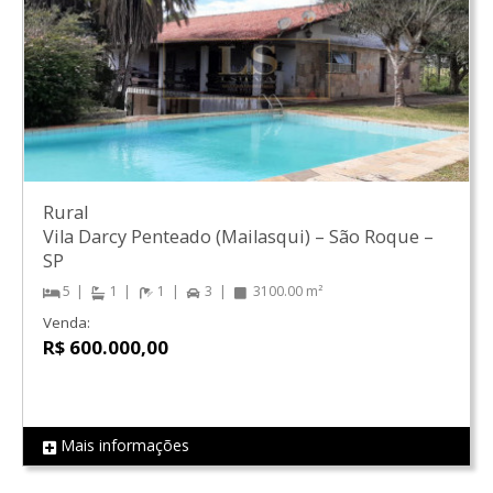
Rural
Vila Darcy Penteado (Mailasqui)
–
São Roque
–
SP
5
1
1
3
3100.00 m²
Venda:
R$ 600.000,00
Mais informações
REF LS0164