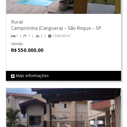
Rural
Campininha (Canguera)
–
São Roque
–
SP
1
1
2
1500.00 m²
Venda:
R$ 550.000,00
Mais informações
REF LS0501