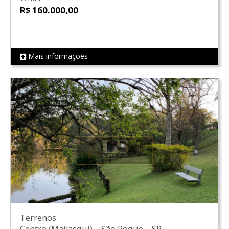
R$ 160.000,00
Mais informações
REF LS0098
Terrenos
Centro (Mailasqui)
–
São Roque
–
SP