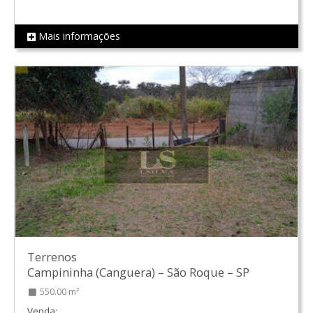
Mais informações
REF LS0115
Terrenos
Campininha (Canguera)
–
São Roque
–
SP
550.00 m²
Venda: