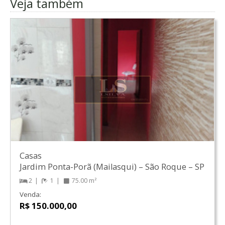
Veja também
Casas
Jardim Ponta-Porã (Mailasqui)
–
São Roque
–
SP
2
1
75.00 m²
Venda:
R$ 150.000,00