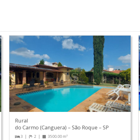
Rural
do Carmo (Canguera)
–
São Roque
–
SP
3
2
3500.00 m²