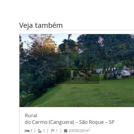
Veja também
Rural
do Carmo (Canguera)
–
São Roque
–
SP
3
1
1
23000.00 m²