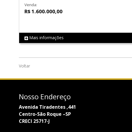
Venda:
R$ 1.600.000,00
Mais informações
REF LS0208
Voltar
Nosso Endereço
Avenida Tiradentes ,441
Centro-São Roque –SP
CRECI 25717-J