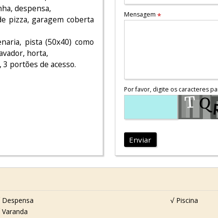
inha, despensa,
Mensagem
*
 de pizza, garagem coberta
naria, pista (50x40) como
avador, horta,
, 3 portões de acesso.
Por favor, digite os caracteres pa
Enviar
 Despensa
√ Piscina
 Varanda