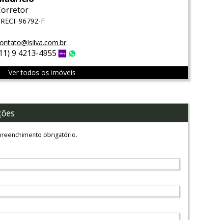
Corretor
RECI: 96792-F
ontato@lsilva.com.br
(11) 9 4213-4955
Vivo
WhatsApp
Ver todos os imóveis
ções
reenchimento obrigatório.