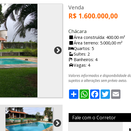
Venda
R$ 1.600.000,00
Chácara
Área construída: 400.00 m²
Área terreno: 5.000,00 m²
Quartos: 5
Suítes: 2
Banheiros: 4
Vagas: 4
Valores informados e disponibilidade d
sujeitos a alterações sem prévio aviso.
Share
WhatsApp
Facebook
Twitter
Emai
Fale com o Corretor