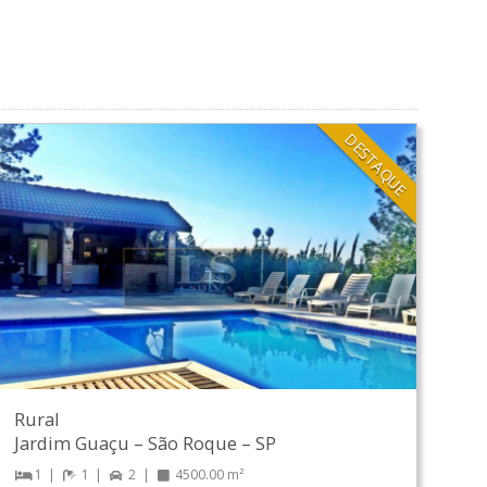
DESTAQUE
Rural
Jardim Guaçu
–
São Roque
–
SP
1
1
2
4500.00 m²