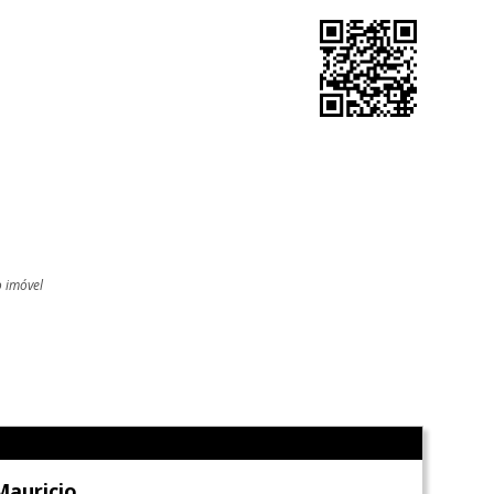
o imóvel
l
Mauricio