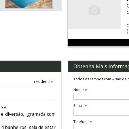
C
c
Obtenha Mais Informa
Todos os campos com
são de p
*
residencial
Nome
*
E-mail
*
 SP.
o e diversão, gramada com
Telefone
*
 4 banheiros, sala de estar