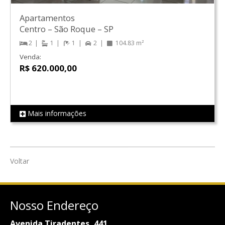
Apartamentos
Centro
–
São Roque
–
SP
2
1
1
2
104.83 m²
Venda:
R$ 620.000,00
Mais informações
REF LS0663
Voltar
Nosso Endereço
Avenida Tiradentes ,441