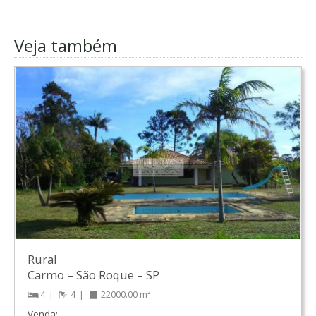
Veja também
Rural
Carmo
–
São Roque
–
SP
4
4
22000.00 m²
Venda: