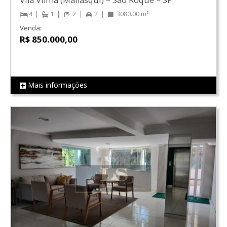
4
1
2
2
3080.00 m²
Venda:
R$ 850.000,00
Mais informações
REF LS01162