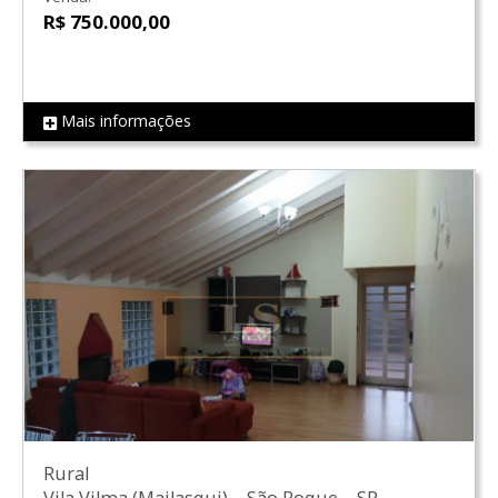
R$ 750.000,00
Mais informações
REF LS0595
Rural
Vila Vilma (Mailasqui)
–
São Roque
–
SP