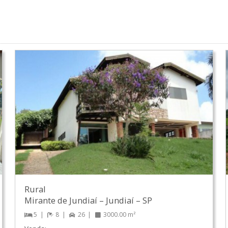
Rural
Mirante de Jundiaí
–
Jundiaí
–
SP
5
8
26
3000.00 m²