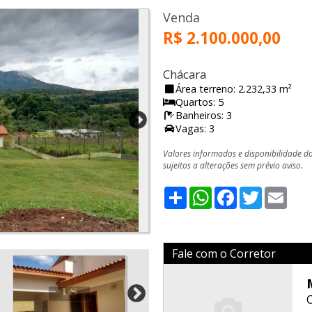
Venda
R$ 2.100.000,00
Chácara
Área terreno: 2.232,33 m²
Quartos: 5
Banheiros: 3
Vagas: 3
Valores informados e disponibilidade d
sujeitos a alterações sem prévio aviso.
Share
WhatsApp
Facebook
Twitter
Emai
Fale com o Corretor