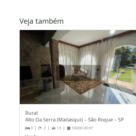
Veja também
Rural
Alto Da Serra (Mailasqui)
–
São Roque
–
SP
3
2
10
56000.00 m²