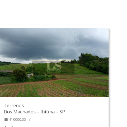
Terrenos
Dos Machados
–
Ibiúna
–
SP
410000.00 m²