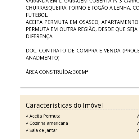
VARANDA EM L, GARAGEM COBERTA P/ 3 CARR
CHURRASQUEIRA, FORNO E FOGÃO A LENHA, C
FUTEBOL.
ACEITA PERMUTA EM OSASCO, APARTAMENTO 
PERMUTA EM OUTRA REGIÃO, DESDE QUE SEJA
DIFERENÇA.
DOC. CONTRATO DE COMPRA E VENDA (PROC
ANADMENTO)
ÁREA CONSTRUÍDA: 300M²
Características do Imóvel
√ Aceita Permuta
√
√ Cozinha americana
√
√ Sala de Jantar
√