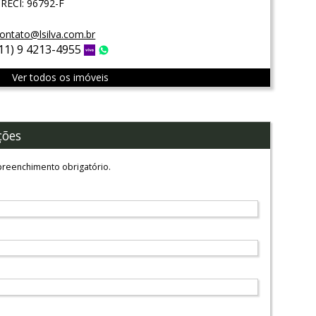
RECI: 96792-F
ontato@lsilva.com.br
(11) 9 4213-4955
Vivo
WhatsApp
Ver todos os imóveis
ções
reenchimento obrigatório.