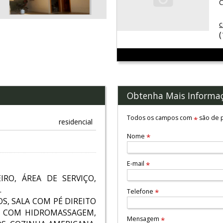
C
c
Obtenha Mais Informa
Todos os campos com
são de p
*
residencial
Nome
*
E-mail
*
RO, ÁREA DE SERVIÇO,
.
Telefone
*
S, SALA COM PÉ DIREITO
TE COM HIDROMASSAGEM,
Mensagem
*