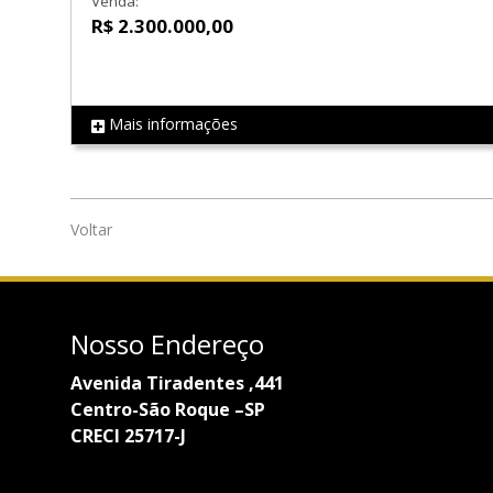
Venda:
R$ 2.300.000,00
Mais informações
REF LS0906
Voltar
Nosso Endereço
Avenida Tiradentes ,441
Centro-São Roque –SP
CRECI 25717-J