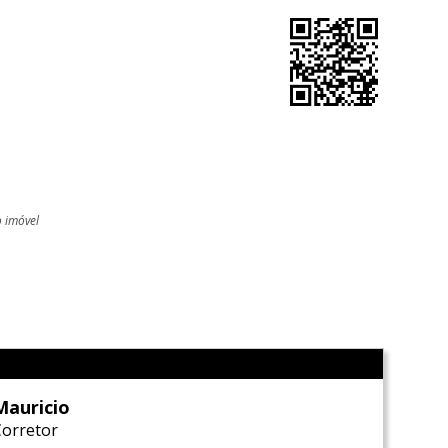
o imóvel
l
Mauricio
Corretor