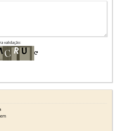
ra validação:
a
gem